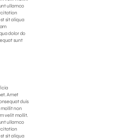
unt ullamco
rcitation
t sit aliqua
niam
qua dolor do
sequat sunt
icia
met. Amet
 consequat duis
 mollit non
 velit mollit.
unt ullamco
rcitation
t sit aliqua