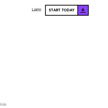
Login
START TODAY
START TODAY
r
icia