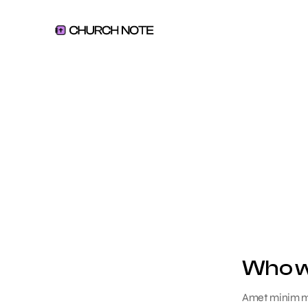
Who w
Amet minim mol