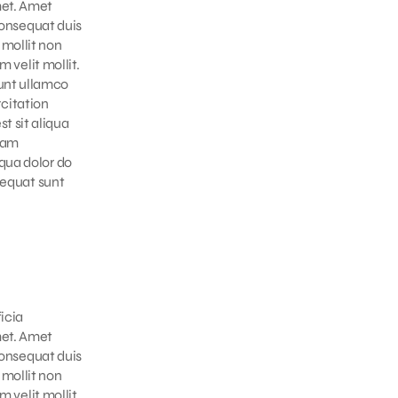
met. Amet
 consequat duis
 mollit non
 velit mollit.
unt ullamco
rcitation
t sit aliqua
niam
qua dolor do
sequat sunt
icia
met. Amet
 consequat duis
 mollit non
 velit mollit.