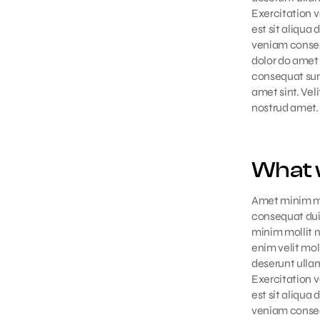
Exercitation 
est sit aliqua 
veniam conseq
dolor do amet 
consequat sun
amet sint. Vel
nostrud amet.
What 
Amet minim mol
consequat dui
minim mollit n
enim velit mo
deserunt ullamc
Exercitation 
est sit aliqua 
veniam conseq