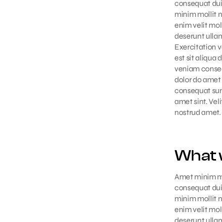
consequat dui
minim mollit n
enim velit mo
deserunt ullamc
Exercitation 
est sit aliqua 
veniam conseq
dolor do amet 
consequat sun
amet sint. Vel
nostrud amet.
What w
Amet minim mol
consequat dui
minim mollit n
enim velit mo
deserunt ullamc