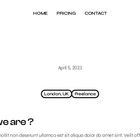
HOME
PRICING
CONTACT
April 5, 2023
Back-End Develope
London, UK
Freelance
e are ?
lit non deserunt ullamco est sit aliqua dolor do amet sint. Velit off