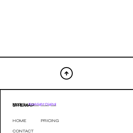
SITEMAP
Made by
Darklight Digital
HOME
PRICING
CONTACT