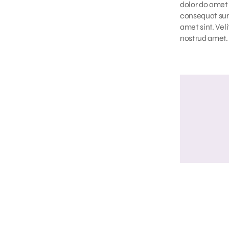
dolor do amet 
consequat sun
amet sint. Vel
nostrud amet.