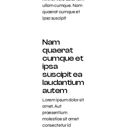
ullam cumque. Nam
quaerat cumque et
ipsa suscipit
Nam
quaerat
cumque et
ipsa
suscipit ea
laudantium
autem
Lorem ipsum dolor sit
amet. Aut
praesentium
molestiae sit amet
consectetur id