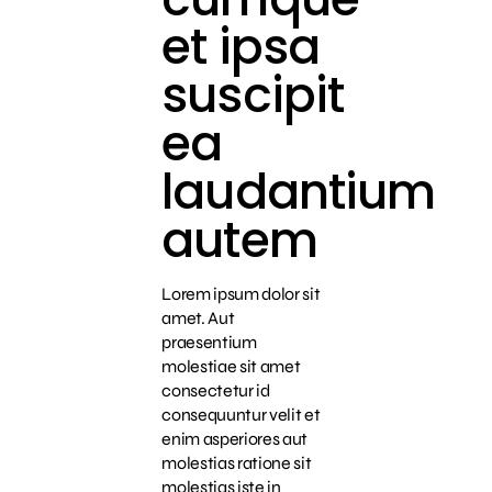
et ipsa
suscipit
ea
laudantium
autem
Lorem ipsum dolor sit
amet. Aut
praesentium
molestiae sit amet
consectetur id
consequuntur velit et
enim asperiores aut
molestias ratione sit
molestias iste in