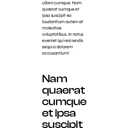
ullam cumque. Nam
quaerat cumque et
ipsa suscipit ea
laudantium autem et
molestiae
voluptatibus. In natus
eveniet qui reiciendis
sequi a dolorem
accusantium!
Nam
quaerat
cumque
et ipsa
suscipit