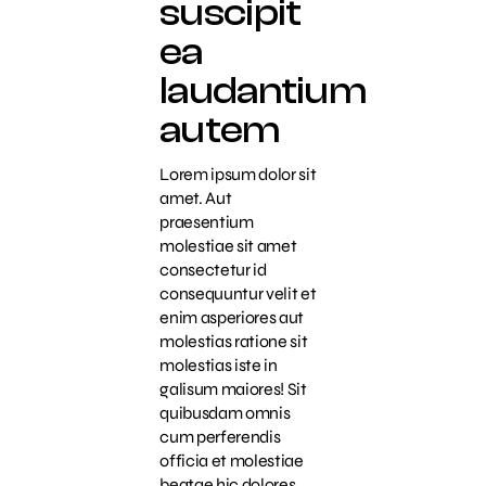
suscipit
ea
laudantium
autem
Lorem ipsum dolor sit
amet. Aut
praesentium
molestiae sit amet
consectetur id
consequuntur velit et
enim asperiores aut
molestias ratione sit
molestias iste in
galisum maiores! Sit
quibusdam omnis
cum perferendis
officia et molestiae
beatae hic dolores