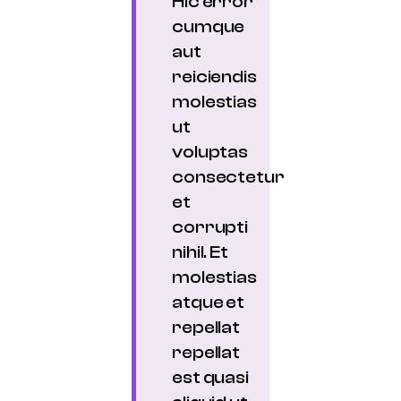
Hic error
cumque
aut
reiciendis
molestias
ut
voluptas
consectetur
et
corrupti
nihil. Et
molestias
atque et
repellat
repellat
est quasi