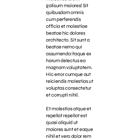
galisum maiores! Sit
quibusdam omnis
cum perferendis
officia et molestiae
beatae hic dolores
architecto. Sit sunt a
beatae nemo qui
assumenda itaque ex
harum delectus ea
magnam voluptatem.
Hic error cumque aut
reiciendis molestias ut
voluptas consectetur
et corrupti nihil.
Et molestias atque et
repellat repellat est
quasi aliquid ut
maiores sunt et eaque
nihil et vero dolor rem