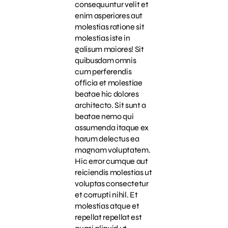
consequuntur velit et
enim asperiores aut
molestias ratione sit
molestias iste in
galisum maiores! Sit
quibusdam omnis
cum perferendis
officia et molestiae
beatae hic dolores
architecto. Sit sunt a
beatae nemo qui
assumenda itaque ex
harum delectus ea
magnam voluptatem.
Hic error cumque aut
reiciendis molestias ut
voluptas consectetur
et corrupti nihil. Et
molestias atque et
repellat repellat est