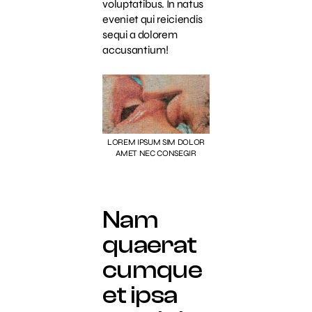
voluptatibus. In natus
eveniet qui reiciendis
sequi a dolorem
accusantium!
LOREM IPSUM SIM DOLOR
AMET NEC CONSEGIR
Nam
quaerat
cumque
et ipsa