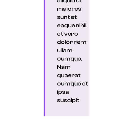
aliquid ut
maiores
sunt et
eaque nihil
et vero
dolor rem
ullam
cumque.
Nam
quaerat
cumque et
ipsa
suscipit