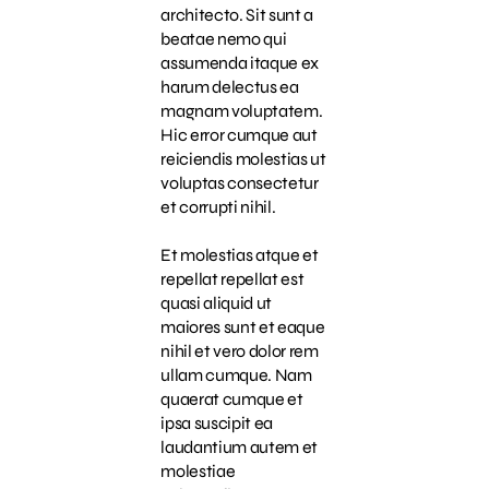
architecto. Sit sunt a
beatae nemo qui
assumenda itaque ex
harum delectus ea
magnam voluptatem.
Hic error cumque aut
reiciendis molestias ut
voluptas consectetur
et corrupti nihil.
Et molestias atque et
repellat repellat est
quasi aliquid ut
maiores sunt et eaque
nihil et vero dolor rem
ullam cumque. Nam
quaerat cumque et
ipsa suscipit ea
laudantium autem et
molestiae