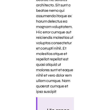
architecto. Sit sunt a
beatae nemo qui
assumenda itaque ex
harum delectus ea
magnam voluptatem.
Hic error cumque aut
reiciendis molestias ut
voluptas consectetur
et corrupti nihil. Et
molestias atque et
repellat repellat est
quasi aliquid ut
maiores sunt et eaque
nihil et vero dolor rem
ullam cumque. Nam
quaerat cumque et
ipsa suscipit