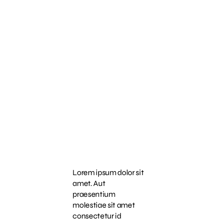
cumque
et ipsa
suscipit
ea
laudantium
autem
Lorem ipsum dolor sit
amet. Aut
praesentium
molestiae sit amet
consectetur id