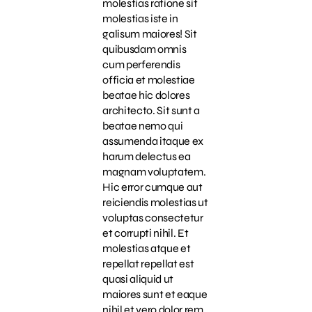
molestias ratione sit
molestias iste in
galisum maiores! Sit
quibusdam omnis
cum perferendis
officia et molestiae
beatae hic dolores
architecto. Sit sunt a
beatae nemo qui
assumenda itaque ex
harum delectus ea
magnam voluptatem.
Hic error cumque aut
reiciendis molestias ut
voluptas consectetur
et corrupti nihil. Et
molestias atque et
repellat repellat est
quasi aliquid ut
maiores sunt et eaque
nihil et vero dolor rem