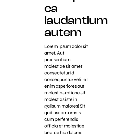
ea
laudantium
autem
Lorem ipsum dolor sit
amet. Aut
praesentium
molestiae sit amet
consectetur id
consequuntur velit et
enim asperiores aut
molestias ratione sit
molestias iste in
galisum maiores! Sit
quibusdam omnis
cum perferendis
officia et molestiae
beatae hic dolores