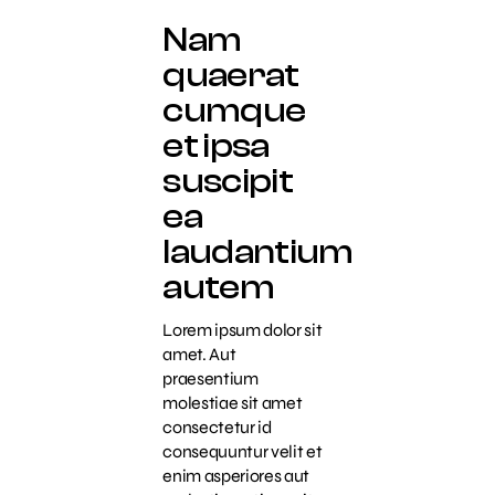
Nam
quaerat
cumque
et ipsa
suscipit
ea
laudantium
autem
Lorem ipsum dolor sit
amet. Aut
praesentium
molestiae sit amet
consectetur id
consequuntur velit et
enim asperiores aut