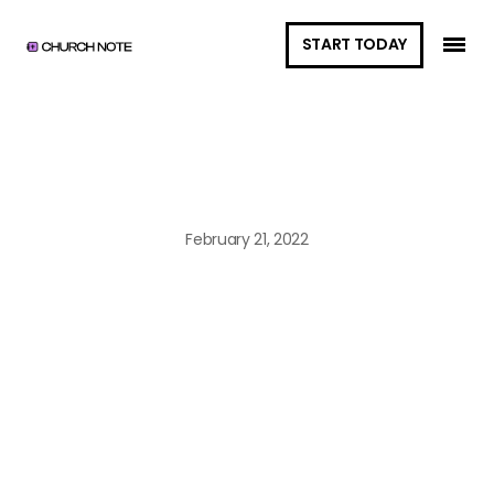
START TODAY
START TODAY
February 21, 2022
Libero Id
Faucibus
Nisl
Tincidunt
Euismod
Nisi