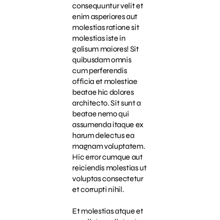
consequuntur velit et
enim asperiores aut
molestias ratione sit
molestias iste in
galisum maiores! Sit
quibusdam omnis
cum perferendis
officia et molestiae
beatae hic dolores
architecto. Sit sunt a
beatae nemo qui
assumenda itaque ex
harum delectus ea
magnam voluptatem.
Hic error cumque aut
reiciendis molestias ut
voluptas consectetur
et corrupti nihil.
Et molestias atque et